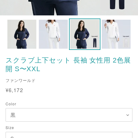
スクラブ上下セット 長袖 女性用 2色展
開 S〜XXL
販
ファンワールド
売
通
¥6,172
元
常
価
Color
格
Size