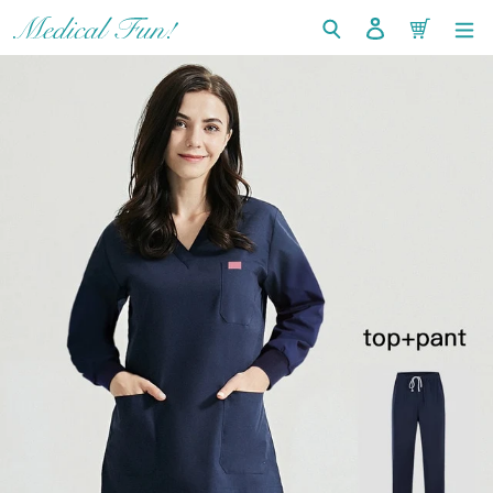
コ
検索
ログイン
カート
ン
テ
ン
ツ
に
ス
キ
ッ
プ
す
る