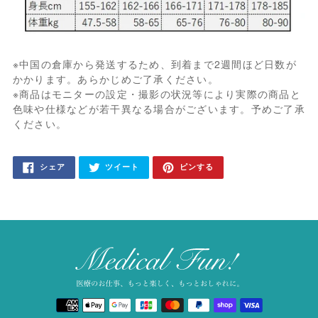
※中国の倉庫から発送するため、到着まで2週間ほど日数が
かかります。あらかじめご了承ください。
※商品はモニターの設定・撮影の状況等により実際の商品と
色味や仕様などが若干異なる場合がございます。予めご了承
ください。
カ
FACEBOOK
TWITTER
PINTEREST
シェア
ツイート
ピンする
で
に
で
ー
シ
投
ピ
ェ
稿
ン
ト
ア
す
す
す
る
る
に
る
商
品
を
追
加
決
す
済
る