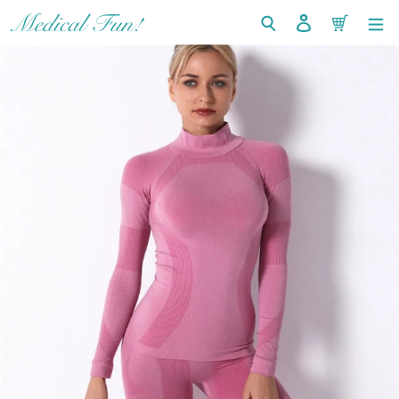
コ
検索
ログイン
カート
ン
テ
ン
ツ
に
ス
キ
ッ
プ
す
る