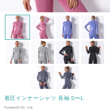
着圧インナーシャツ 長袖 S〜L
販
Funworld Co. Ltd.