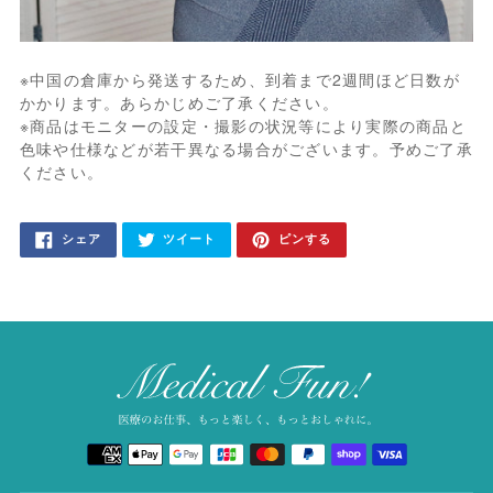
※中国の倉庫から発送するため、到着まで2週間ほど日数が
かかります。あらかじめご了承ください。
※商品はモニターの設定・撮影の状況等により実際の商品と
色味や仕様などが若干異なる場合がございます。予めご了承
ください。
カ
FACEBOOK
TWITTER
PINTEREST
シェア
ツイート
ピンする
で
に
で
ー
シ
投
ピ
ェ
稿
ン
ト
ア
す
す
す
る
る
に
る
商
品
を
追
加
決
す
済
る
方