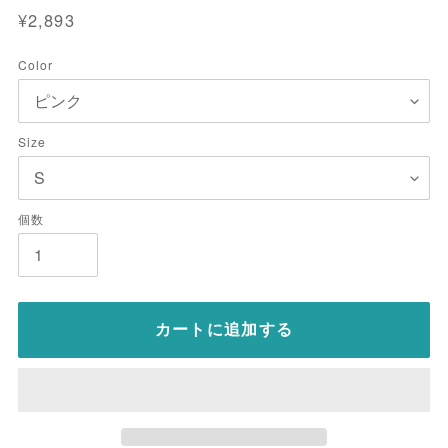
売
通
¥2,893
元
常
価
Color
格
Size
個数
カートに追加する