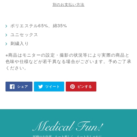
別のお支払い方法
ポリエステル65%、綿35%
ユニセックス
刺繍入り
※商品はモニターの設定・撮影の状況等により実際の商品と
色味や仕様などが若干異なる場合がございます。予めご了承
ください。
カ
FACEBOOK
TWITTER
PINTEREST
シェア
ツイート
ピンする
で
に
で
ー
シ
投
ピ
ェ
稿
ン
ト
ア
す
す
す
る
る
に
る
商
品
を
追
加