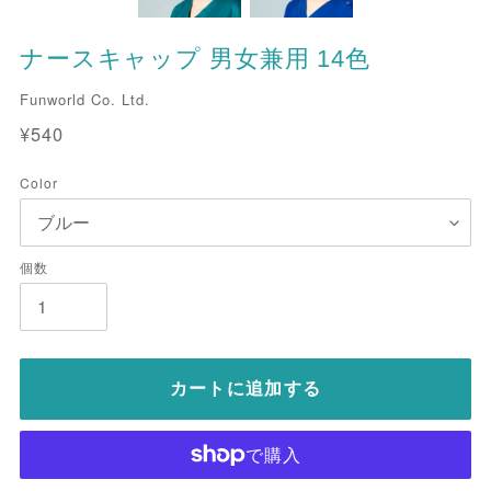
ナースキャップ 男女兼用 14色
販
Funworld Co. Ltd.
売
通
¥540
元
常
価
Color
格
個数
カートに追加する