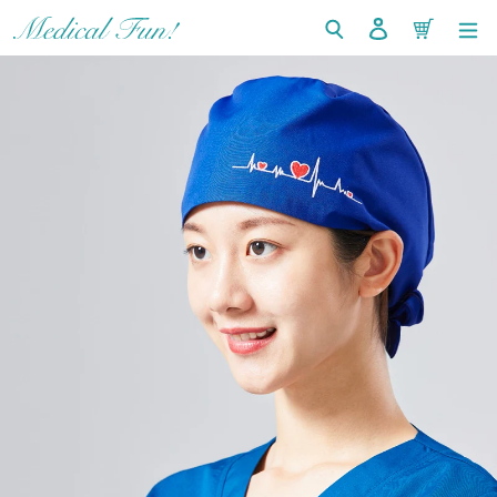
コ
検索
ログイン
カート
ン
テ
ン
ツ
に
ス
キ
ッ
プ
す
る