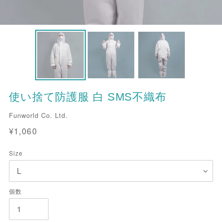
使い捨て防護服 白 SMS不織布
販
Funworld Co. Ltd.
売
通
¥1,060
元
常
価
Size
格
個数