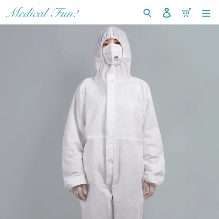
コ
検索
ログイン
カート
ン
テ
ン
ツ
に
ス
キ
ッ
プ
す
る