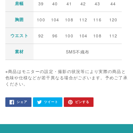
39
40
41
42
43
44
肩幅
100
104
108
112
116
120
胸囲
92
96
100
104
108
112
ウエスト
SMS不織布
素材
※商品はモニターの設定・撮影の状況等により実際の商品と
色味や仕様などが若干異なる場合がございます。予めご了承
ください。
カ
FACEBOOK
TWITTER
PINTEREST
シェア
ツイート
ピンする
で
に
で
ー
シ
投
ピ
ェ
稿
ン
ト
ア
す
す
す
る
る
に
る
商
品