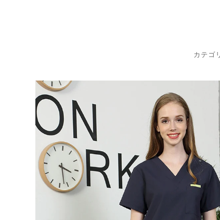
コ
ン
テ
ン
カテゴ
ツ
に
ス
キ
ッ
プ
す
る