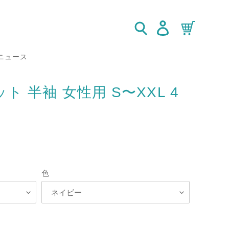
検索
ログイン
カート
ニュース
 半袖 女性用 S〜XXL 4
色