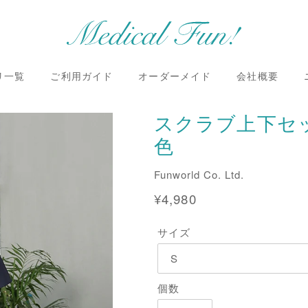
リ一覧
ご利用ガイド
オーダーメイド
会社概要
スクラブ上下セット
色
販
Funworld Co. Ltd.
売
通
¥4,980
元
常
サイズ
価
格
個数