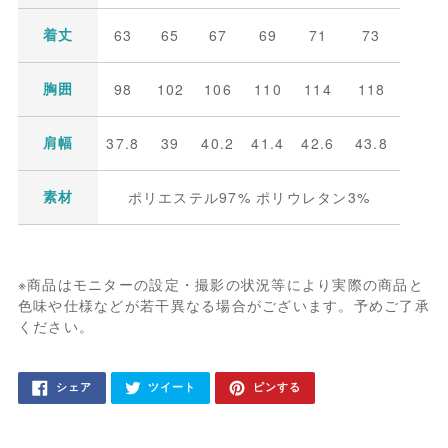
63
65
67
69
71
73
着丈
98
102
106
110
114
118
胸囲
37.8
39
40.2
41.4
42.6
43.8
肩幅
ポリエステル97% ポリウレタン3%
素材
※商品はモニターの設定・撮影の状況等により実際の商品と
色味や仕様などが若干異なる場合がございます。予めご了承
ください。
カ
FACEBOOK
TWITTER
PINTEREST
シェア
ツイート
ピンする
で
に
で
ー
シ
投
ピ
ェ
稿
ン
ト
ア
す
す
す
る
る
に