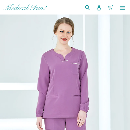
コ
検索
ログイン
カート
ン
テ
ン
ツ
に
ス
キ
ッ
プ
す
る