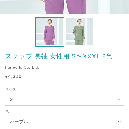
スクラブ 長袖 女性用 S〜XXXL 2色
販
Funworld Co. Ltd.
売
通
¥4,300
元
常
価
サイズ
格
色