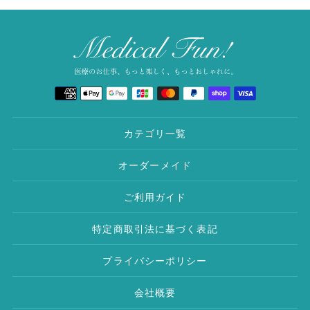
る
商
品
を
追
加
決
す
済
る
方
法
カテゴリ一覧
オーダーメイド
ご利用ガイド
特定商取引法に基づく表記
プライバシーポリシー
会社概要