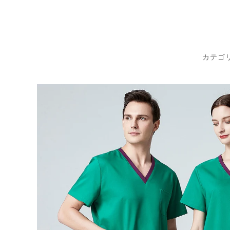
コ
ン
テ
ン
カテゴ
ツ
に
ス
キ
ッ
プ
す
る