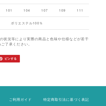
101
104
107
109
111
ポリエステル100％
影の状況等により実際の商品と色味や仕様などが若干
めご了承ください。
TER
PINTEREST
ピンする
で
ピ
ン
す
る
ご利用ガイド
特定商取引法に基づく表記