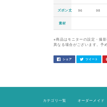
96
98
ズボン丈
素材
※商品はモニターの設定・撮
異なる場合がございます。予
カ
FACEBOOK
TWIT
シェア
ツイート
で
に
ー
シ
投
ェ
稿
ト
ア
す
に
す
る
る
商
品
を
追
加
カテゴリ一覧
オーダーメイド
す