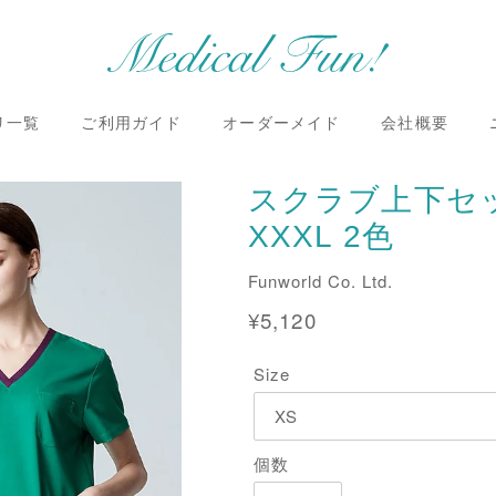
リ一覧
ご利用ガイド
オーダーメイド
会社概要
スクラブ上下セッ
XXXL 2色
販
Funworld Co. Ltd.
売
通
¥5,120
元
常
Size
価
格
個数