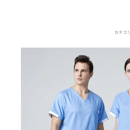
コ
ン
テ
ン
カテゴ
ツ
に
ス
キ
ッ
プ
す
る