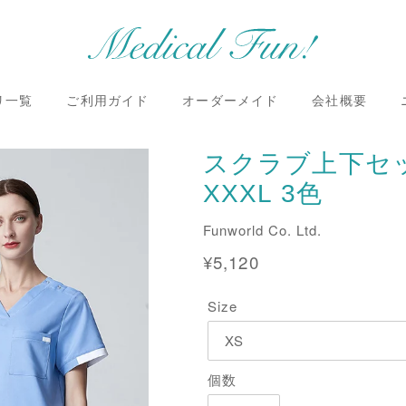
リ一覧
ご利用ガイド
オーダーメイド
会社概要
スクラブ上下セッ
XXXL 3色
販
Funworld Co. Ltd.
売
通
¥5,120
元
常
Size
価
格
個数