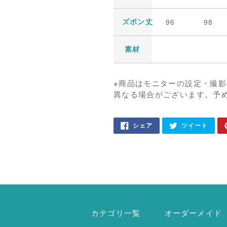
96
98
ズボン丈
素材
※商品はモニターの設定・撮
異なる場合がございます。予
カ
FACEBOOK
TWIT
シェア
ツイート
で
に
ー
シ
投
ェ
稿
ト
ア
す
に
す
る
る
商
品
を
追
加
カテゴリ一覧
オーダーメイド
す