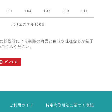
101
104
107
109
111
ポリエステル100％
影の状況等により実際の商品と色味や仕様などが若干
めご了承ください。
TER
PINTEREST
ピンする
で
ピ
ン
す
る
ご利用ガイド
特定商取引法に基づく表記